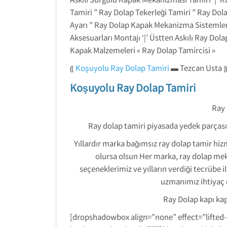
Tamiri ” Ray Dolap Tekerleği Tamiri ” Ray Dol
Ayarı ” Ray Dolap Kapak Mekanizma Sistemleri 
Aksesuarları Montajı ‘|’ Üstten Askılı Ray Dol
Kapak Malzemeleri « Ray Dolap Tamircisi »
⸨
Koşuyolu Ray Dolap Tamiri
▬ Tezcan Usta 
Koşuyolu Ray Dolap Tamiri
Ray 
Ray dolap tamiri piyasada yedek parçası 
Yıllardır marka bağımsız ray dolap tamir hiz
olursa olsun Her marka, ray dolap me
seçeneklerimiz ve yılların verdiği tecrübe 
uzmanımız ihtiyaç 
Ray Dolap kapı ka
[dropshadowbox align=”none” effect=”lifted