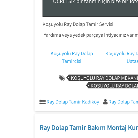
ÜCRETSİZ bir tahmin için bize bir fo
Koşuyolu Ray Dolap Tamir Servisi
Yardıma veya yedek parçaya ihtiyacınız var mı
Koşuyolu Ray Dolap
Koşuyolu Ray D
Tamircisi
Ustas
KOŞUYOLU RAY DOLAP MEKANI
KOŞUYOLU RAY DOLAP
Ray Dolap Tamir Kadiköy
Ray Dolap Tam
Ray Dolap Tamir Bakım Montaj Kur