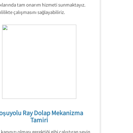
apılarında tam onarım hizmeti sunmaktayız.
likte çalışmasını sağlayabiliriz.
oşuyolu Ray Dolap Mekanizma
Tamiri
kapınızı olması gerektiği gibi çalıştıran şeyin