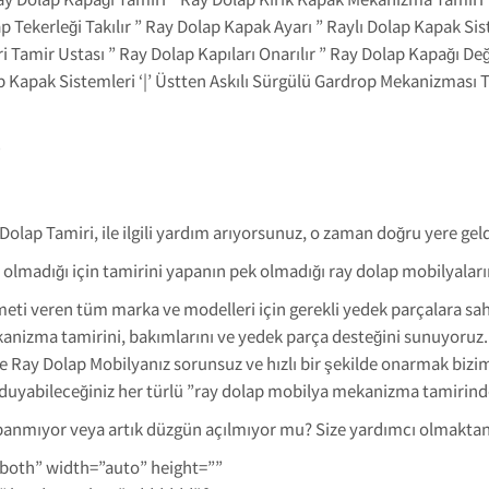
ap Tekerleği Takılır ” Ray Dolap Kapak Ayarı ” Raylı Dolap Kapak 
Tamir Ustası ” Ray Dolap Kapıları Onarılır ” Ray Dolap Kapağı Değ
ap Kapak Sistemleri ‘|’ Üstten Askılı Sürgülü Gardrop Mekanizması T
⸩
Dolap Tamiri, ile ilgili yardım arıyorsunuz, o zaman doğru yere geld
olmadığı için tamirini yapanın pek olmadığı ray dolap mobilyalarını
meti veren tüm marka ve modelleri için gerekli yedek parçalara sa
kanizma tamirini, bakımlarını ve yedek parça desteğini sunuyoruz
ile Ray Dolap Mobilyanız sorunsuz ve hızlı bir şekilde onarmak biz
duyabileceğiniz her türlü ”ray dolap mobilya mekanizma tamirinde”
panmıyor veya artık düzgün açılmıyor mu? Size yardımcı olmaktan
-both” width=”auto” height=””