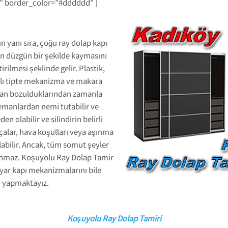
1″ border_color=”#dddddd” ]
n yanı sıra, çoğu ray dolap kapı
ın düzgün bir şekilde kaymasını
tirilmesi şeklinde gelir. Plastik,
klı tipte mekanizma ve makara
nımdan bozulduklarından zamanla
elemanlardan nemi tutabilir ve
 olabilir ve silindirin belirli
çalar, hava koşulları veya aşınma
labilir. Ancak, tüm somut şeyler
anmaz. Koşuyolu Ray Dolap Tamir
ayar kapı mekanizmalarını bile
ni yapmaktayız.
Koşuyolu Ray Dolap Tamiri