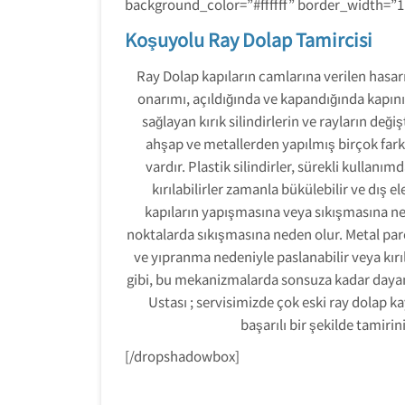
background_color=”#ffffff” border_width=”
Koşuyolu Ray Dolap Tamircisi
Ray Dolap kapıların camlarına verilen hasarı
onarımı, açıldığında ve kapandığında kapın
sağlayan kırık silindirlerin ve rayların değiş
ahşap ve metallerden yapılmış birçok far
vardır. Plastik silindirler, sürekli kulla
kırılabilirler zamanla bükülebilir ve dış 
kapıların yapışmasına veya sıkışmasına neden
noktalarda sıkışmasına neden olur. Metal par
ve yıpranma nedeniyle paslanabilir veya kırı
gibi, bu mekanizmalarda sonsuza kadar day
Ustası ; servisimizde çok eski ray dolap k
başarılı bir şekilde tamiri
[/dropshadowbox]