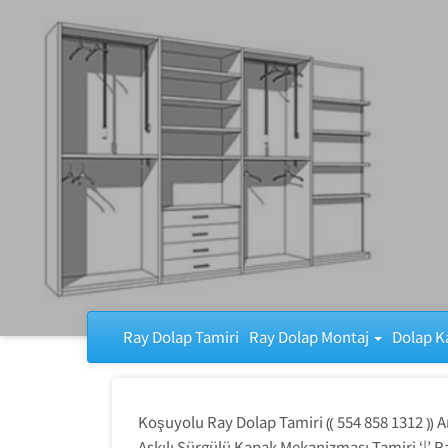
Ray Dolap Tamiri
Ray Dolap Tamiri
Ray Dolap Montaj
Dolap K
Koşuyolu Ray Dolap Tamiri ⸨ 554 858 1312 ⸩ A
Askılı Sürgülü Kapak Mekanizması Tamiri ‘|’ 