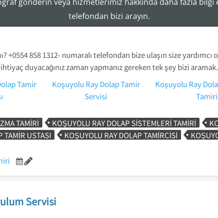
toğraf gönderin veya hizmetlerimiz hakkında daha fazla bilgi
telefondan bizi arayın.
? +0554 858 1312- numaralı telefondan bize ulaşın size yardımcı ol
ihtiyaç duyacağınız zaman yapmanız gereken tek şey bizi aramak.
olap Tamir
Koşuyolu Ray Dolap Tamir
Koşuyolu Ray Dola
ı
Servisi
Tamiri
ZMA TAMIRI
KOŞUYOLU RAY DOLAP SISTEMLERI TAMIRI
KO
 TAMIR USTASI
KOŞUYOLU RAY DOLAP TAMIRCISI
KOŞUYO
iri
ulum Servisi