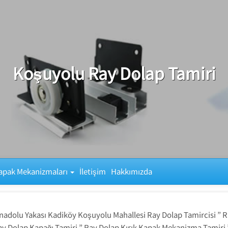
Koşuyolu Ray Dolap Tamiri
apak Mekanizmaları
İletişim
Hakkımızda
nadolu Yakası Kadiköy Koşuyolu Mahallesi Ray Dolap Tamircisi ” Ra
Ray Dolap Kapağı Tamiri ” Ray Dolap Kırık Kapak Mekanizma Tamiri 