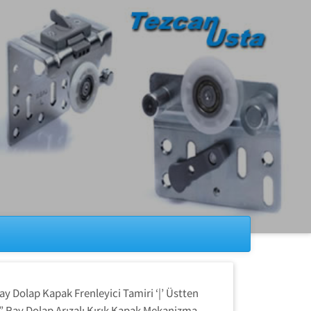
y Dolap Kapak Frenleyici Tamiri ‘|’ Üstten
” Ray Dolap Arızalı Kırık Kapak Mekanizma