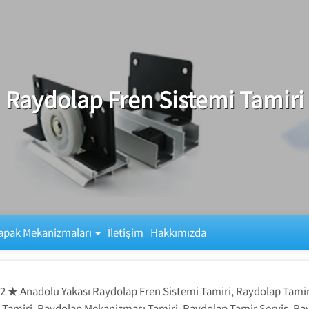
Raydolap Fren Sistemi Tamiri
apak Mekanizmaları
İletişim
Hakkımızda
2 ★ Anadolu Yakası Raydolap Fren Sistemi Tamiri, Raydolap Tamir
 Tamiri, Raydolap Mekanizması Tamiri, Raydolap Tamir Servis, Ray