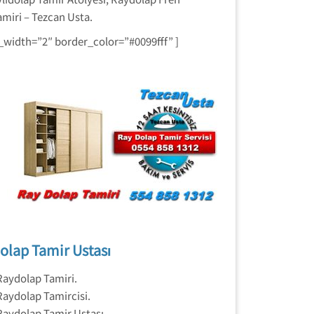
miri – Tezcan Usta.
_width=”2″ border_color=”#0099fff” ]
olap Tamir Ustası
Raydolap Tamiri.
Raydolap Tamircisi.
Raydolap Tamir Ustası.