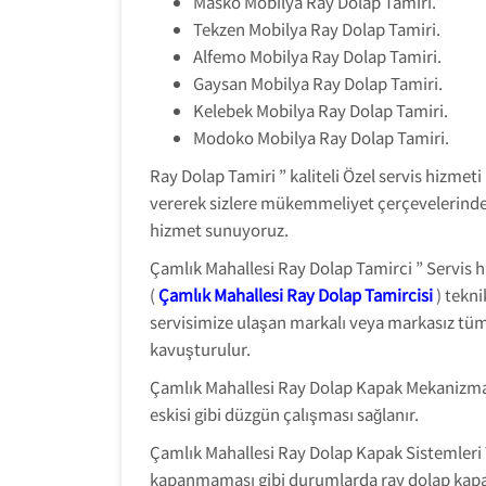
Masko Mobilya Ray Dolap Tamiri.
Tekzen Mobilya Ray Dolap Tamiri.
Alfemo Mobilya Ray Dolap Tamiri.
Gaysan Mobilya Ray Dolap Tamiri.
Kelebek Mobilya Ray Dolap Tamiri.
Modoko Mobilya Ray Dolap Tamiri.
Ray Dolap Tamiri ” kaliteli Özel servis hizmeti
vererek sizlere mükemmeliyet çerçevelerinde
hizmet sunuyoruz.
Çamlık Mahallesi Ray Dolap Tamirci ” Servis h
(
Çamlık Mahallesi Ray Dolap Tamircisi
) tekni
servisimize ulaşan markalı veya markasız tüm 
kavuşturulur.
Çamlık Mahallesi Ray Dolap Kapak Mekanizma Ta
eskisi gibi düzgün çalışması sağlanır.
Çamlık Mahallesi Ray Dolap Kapak Sistemleri 
kapanmaması gibi durumlarda ray dolap kapak a