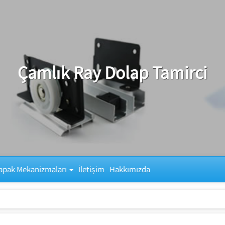
Çamlık Ray Dolap Tamirci
apak Mekanizmaları
İletişim
Hakkımızda