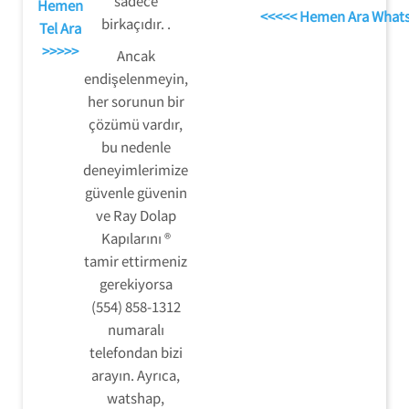
sadece
Hemen
<<<<< Hemen Ara What
birkaçıdır. .
Tel Ara
>>>>>
Ancak
endişelenmeyin,
her sorunun bir
çözümü vardır,
bu nedenle
deneyimlerimize
güvenle güvenin
ve Ray Dolap
Kapılarını ®
tamir ettirmeniz
gerekiyorsa
(554) 858-1312
numaralı
telefondan bizi
arayın. Ayrıca,
watshap,