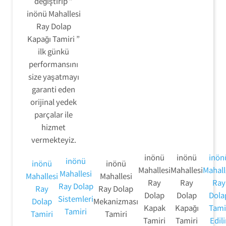
değiştirip ”
inönü Mahallesi
Ray Dolap
Kapağı Tamiri ”
ilk günkü
performansını
size yaşatmayı
garanti eden
orijinal yedek
parçalar ile
hizmet
vermekteyiz.
inönü
inönü
inön
inönü
inönü
inönü
Mahallesi
Mahallesi
Mahall
Mahallesi
Mahallesi
Mahallesi
Ray
Ray
Ray
Ray Dolap
Ray
Ray Dolap
Dolap
Dolap
Dola
Sistemleri
Dolap
Mekanizması
Kapak
Kapağı
Tami
Tamiri
Tamiri
Tamiri
Tamiri
Tamiri
Edili