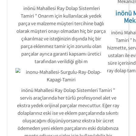
inönü Mahallesi Ray Dolap Sistemleri
inönü M
Tamiri ” Onarım için kullanılacak yedek
Mek
parça ve malzeme müşteri tercihine bağlı
olarak müşteri onayı olmadan hiç bir parça
inönü Mahal
çıkarılmaz ve isteğinizin dışında hiç bir
Tamiri ” 
parça eklenmez tamir için zorunlu olan
hizmette, serv
parçalar ayrıca garanti kapsamı üretici
ustaları ile e
tarafından verildiği gibi m
süre içerisin
ray dolap tami
inönü Mahallesi Ray Dolap Sistemleri Tamiri ”
servis araçlarında her türlü profesyonel alet ve
ekstra yedek orijinal parçalar mevcuttur. Eğer ray
dolaplarınız eski ise ve eklem parçalarında sıkıntı
oluşacağını düşünüyorsanız ekstra bir ücret
ödemeden yeni eklem parçalarını eski dolabınıza
monte ediyor ve sizler için kullanılabilir bir