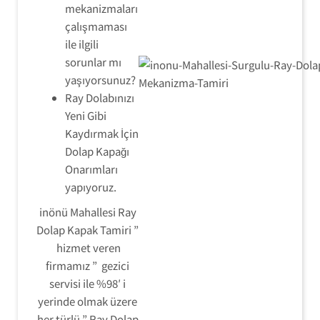
mekanizmaları
çalışmaması
ile ilgili
sorunlar mı
yaşıyorsunuz?
Ray Dolabınızı
Yeni Gibi
Kaydırmak İçin
Dolap Kapağı
Onarımları
yapıyoruz.
inönü Mahallesi Ray
Dolap Kapak Tamiri ”
hizmet veren
firmamız ” gezici
servisi ile %98′ i
yerinde olmak üzere
her türlü ” Ray Dolap