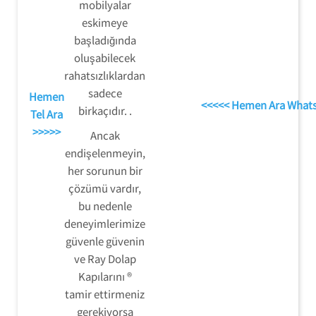
mobilyalar
eskimeye
başladığında
oluşabilecek
rahatsızlıklardan
sadece
Hemen
<<<<< Hemen Ara What
birkaçıdır. .
Tel Ara
>>>>>
Ancak
endişelenmeyin,
her sorunun bir
çözümü vardır,
bu nedenle
deneyimlerimize
güvenle güvenin
ve Ray Dolap
Kapılarını ®
tamir ettirmeniz
gerekiyorsa