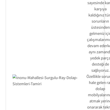
sayesinde kar
karşıya
kaldığınız t
sorunların
üstesinden
gelmeniz içi
çalışmalarım
devam ederk
aynı zaman
yedek parç
desteği de
sağlıyoruz.
Özellikle soru
hale gelen r
dolap
mobilyalarını
atmak yerin
onararak tekr