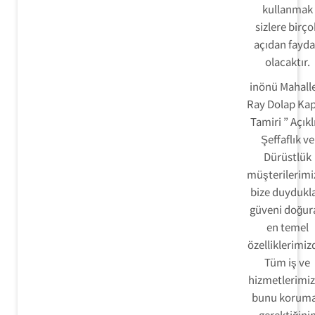
kullanmak
sizlere birço
açıdan fayda
olacaktır.
inönü Mahalle
Ray Dolap Ka
Tamiri ” Açıkl
Şeffaflık ve
Dürüstlük
müşterilerimi
bize duydukla
güveni doğur
en temel
özelliklerimizd
Tüm iş ve
hizmetlerimi
bunu korum
gerektiğini