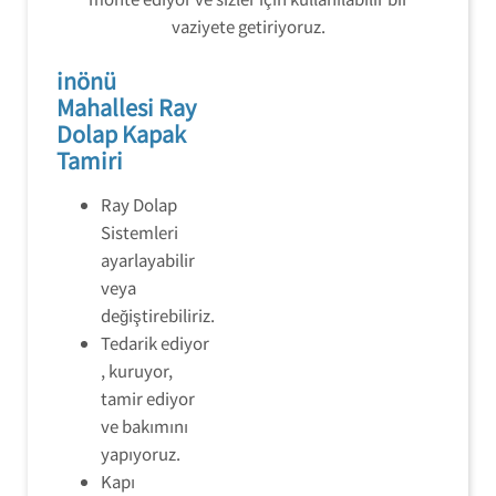
vaziyete getiriyoruz.
inönü
Mahallesi Ray
Dolap Kapak
Tamiri
Ray Dolap
Sistemleri
ayarlayabilir
veya
değiştirebiliriz.
Tedarik ediyor
, kuruyor,
tamir ediyor
ve bakımını
yapıyoruz.
Kapı