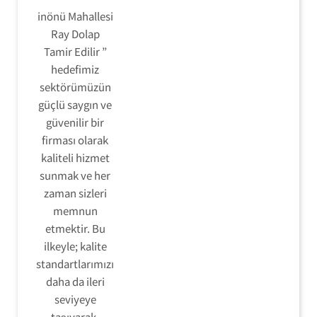
inönü Mahallesi
Ray Dolap
Tamir Edilir ”
hedefimiz
sektörümüzün
güçlü saygın ve
güvenilir bir
firması olarak
kaliteli hizmet
sunmak ve her
zaman sizleri
memnun
etmektir. Bu
ilkeyle; kalite
standartlarımızı
daha da ileri
seviyeye
taşıyarak,