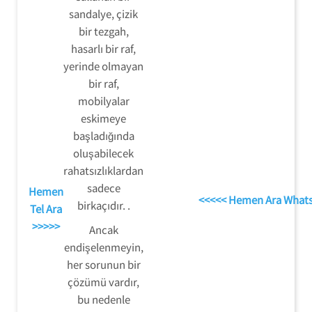
sandalye, çizik
bir tezgah,
hasarlı bir raf,
yerinde olmayan
bir raf,
mobilyalar
eskimeye
başladığında
oluşabilecek
rahatsızlıklardan
sadece
Hemen
<<<<< Hemen Ara What
birkaçıdır. .
Tel Ara
>>>>>
Ancak
endişelenmeyin,
her sorunun bir
çözümü vardır,
bu nedenle