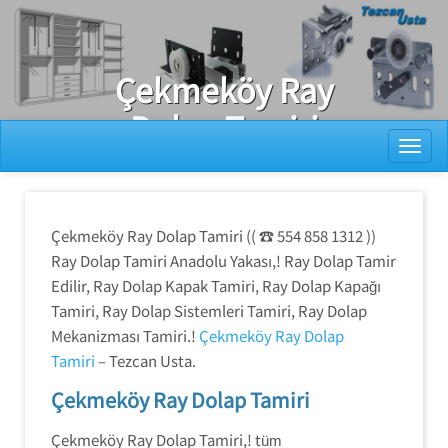
Ray Dolap Tamiri
Çekmeköy Ray
Dolap Tamiri
Toggl
Çekmeköy Ray Dolap Tamiri (( ☎️ 554 858 1312 ))
Ray Dolap Tamiri Anadolu Yakası,! Ray Dolap Tamir
Edilir, Ray Dolap Kapak Tamiri, Ray Dolap Kapağı
Tamiri, Ray Dolap Sistemleri Tamiri, Ray Dolap
Mekanizması Tamiri.!
Çekmeköy Ray Dolap
Tamiri
– Tezcan Usta.
Çekmeköy Ray Dolap Tamiri
Çekmeköy Ray Dolap Tamiri,! t
üm