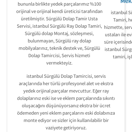
Mek
bununla birlikte yedek parçalarımız %100
orijinal ve orijinal kendi üreticisi tarafından
istanbul 
üretilmiştir. Sürgülü Dolap Tamir Usta
Tamiri, h
Servisi, istanbul Sürgülü Ray Dolap Tamiri,
hizmette, serv
Sürgülü dolap Montaj, sözleşmesi,
ustaları ile e
bulunmayan, Sürgülü ray dolap
süre içerisin
mobilyalarınız, teknik destek ve, Sürgülü
istanbul Sür
Dolap Tamircisi, Servis hizmeti
tamiri, i
vermekteyiz.
istanbul Sürgülü Dolap Tamircisi, servis
araçlarında her türlü profesyonel alet ve ekstra
yedek orijinal parçalar mevcuttur. Eğer ray
dolaplarınız eski ise ve eklem parçalarında sıkıntı
oluşacağını düşünüyorsanız ekstra bir ücret
ödemeden yeni eklem parçalarını eski dolabınıza
monte ediyor ve sizler için kullanılabilir bir
vaziyete getiriyoruz.