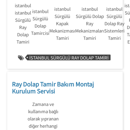
istanbul
is
istanbul
istanbul
istanbul
istanbul
istanbul
Sü
Sürgülü
Sürgülü Dolap
Sürgülü
Sürgülü
Sürgülü
Kapak
Ray
Dolap Ray
Dolap
Ray
D
Mekanizması
Mekanizmaları
Sistemleri
Tamircisi
Dolap
T
Tamiri
Tamiri
Tamiri
Tamiri
E
ISTANBUL SÜRGÜLÜ RAY DOLAP TAMIRI
Ray Dolap Tamir Bakım Montaj
Kurulum Servisi
Zamana ve
kullanıma bağlı
olarak yıpranan
diğer herhangi