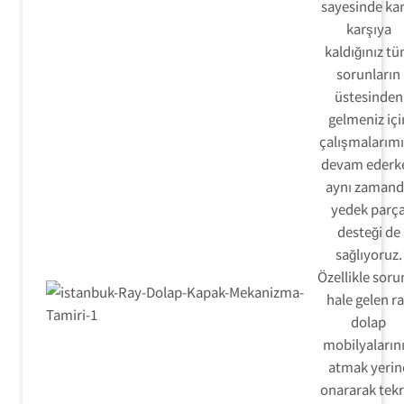
sayesinde kar
karşıya
kaldığınız t
sorunların
üstesinden
gelmeniz içi
çalışmalarım
devam ederk
aynı zaman
yedek parç
desteği de
sağlıyoruz.
Özellikle soru
hale gelen r
dolap
mobilyalarını
atmak yerin
onararak tekr