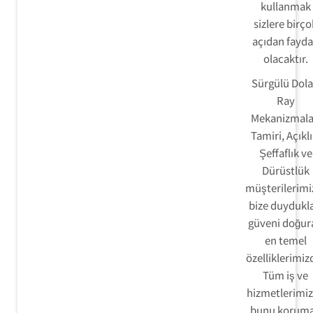
kullanmak
sizlere birço
açıdan fayda
olacaktır.
Sürgülü Dol
Ray
Mekanizmala
Tamiri, Açıklı
Şeffaflık ve
Dürüstlük
müşterilerimi
bize duydukla
güveni doğur
en temel
özelliklerimizd
Tüm iş ve
hizmetlerimi
bunu korum