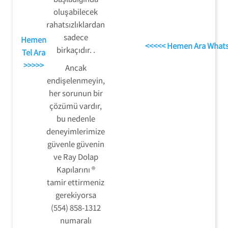
oluşabilecek
rahatsızlıklardan
sadece
Hemen
<<<<< Hemen Ara What
birkaçıdır. .
Tel Ara
>>>>>
Ancak
endişelenmeyin,
her sorunun bir
çözümü vardır,
bu nedenle
deneyimlerimize
güvenle güvenin
ve Ray Dolap
Kapılarını ®
tamir ettirmeniz
gerekiyorsa
(554) 858-1312
numaralı