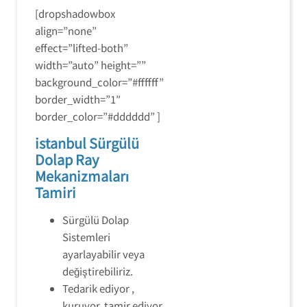
[dropshadowbox
align=”none”
effect=”lifted-both”
width=”auto” height=””
background_color=”#ffffff”
border_width=”1″
border_color=”#dddddd” ]
istanbul Sürgülü
Dolap Ray
Mekanizmaları
Tamiri
Sürgülü Dolap
Sistemleri
ayarlayabilir veya
değiştirebiliriz.
Tedarik ediyor ,
kuruyor, tamir ediyor