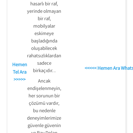
hasarlı bir raf,
yerinde olmayan
bir raf,
mobilyalar
eskimeye
başladığında
oluşabilecek
rahatsızlıklardan
sadece
Hemen
<<<<< Hemen Ara What
birkaçıdır. .
Tel Ara
>>>>>
Ancak
endişelenmeyin,
her sorunun bir
çözümü vardır,
bu nedenle
deneyimlerimize
güvenle güvenin
ve Ray Dolap