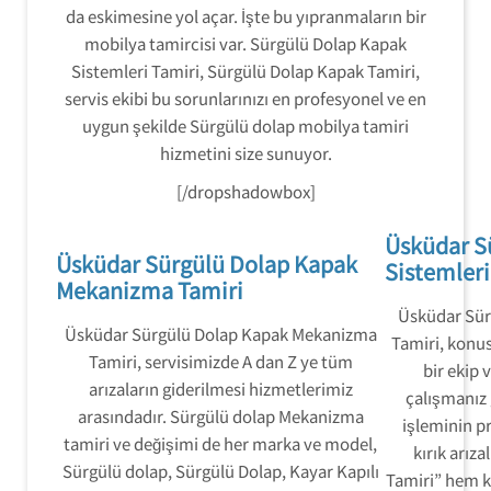
da eskimesine yol açar. İşte bu yıpranmaların bir
mobilya tamircisi var. Sürgülü Dolap Kapak
Sistemleri Tamiri, Sürgülü Dolap Kapak Tamiri,
servis ekibi bu sorunlarınızı en profesyonel ve en
uygun şekilde Sürgülü dolap mobilya tamiri
hizmetini size sunuyor.
[/dropshadowbox]
Üsküdar S
Üsküdar Sürgülü Dolap Kapak
Sistemleri
Mekanizma Tamiri
Üsküdar Sür
Üsküdar Sürgülü Dolap Kapak Mekanizma
Tamiri, konu
Tamiri, servisimizde A dan Z ye tüm
bir ekip 
arızaların giderilmesi hizmetlerimiz
çalışmanız 
arasındadır. Sürgülü dolap Mekanizma
işleminin p
tamiri ve değişimi de her marka ve model,
kırık arıza
Sürgülü dolap, Sürgülü Dolap, Kayar Kapılı
Tamiri” hem ka