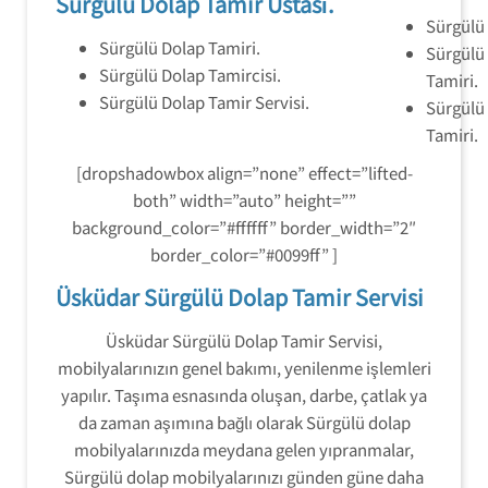
Sürgülü Dolap Tamir Ustası.
Sürgülü 
Sürgülü Dolap Tamiri.
Sürgülü
Sürgülü Dolap Tamircisi.
Tamiri.
Sürgülü Dolap Tamir Servisi.
Sürgülü
Tamiri.
[dropshadowbox align=”none” effect=”lifted-
both” width=”auto” height=””
background_color=”#ffffff” border_width=”2″
border_color=”#0099ff” ]
Üsküdar Sürgülü Dolap Tamir Servisi
Üsküdar Sürgülü Dolap Tamir Servisi,
mobilyalarınızın genel bakımı, yenilenme işlemleri
yapılır. Taşıma esnasında oluşan, darbe, çatlak ya
da zaman aşımına bağlı olarak Sürgülü dolap
mobilyalarınızda meydana gelen yıpranmalar,
Sürgülü dolap mobilyalarınızı günden güne daha