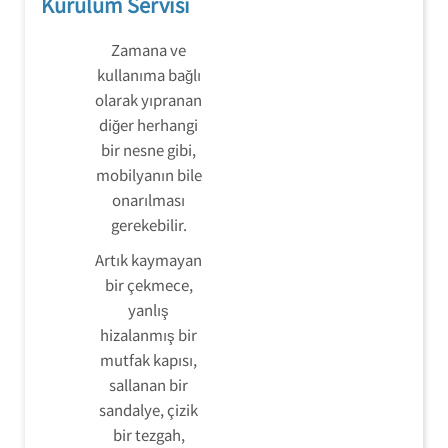
Kurulum Servisi
Zamana ve
kullanıma bağlı
olarak yıpranan
diğer herhangi
bir nesne gibi,
mobilyanın bile
onarılması
gerekebilir.
Artık kaymayan
bir çekmece,
yanlış
hizalanmış bir
mutfak kapısı,
sallanan bir
sandalye, çizik
bir tezgah,