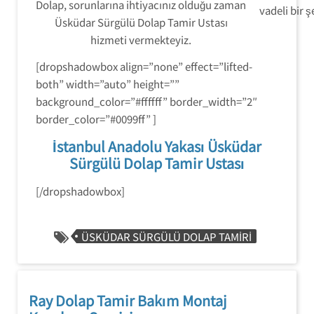
Dolap, sorunlarına ihtiyacınız olduğu zaman
vadeli bir 
Üsküdar Sürgülü Dolap Tamir Ustası
hizmeti vermekteyiz.
[dropshadowbox align=”none” effect=”lifted-
both” width=”auto” height=””
background_color=”#ffffff” border_width=”2″
border_color=”#0099ff” ]
İstanbul Anadolu Yakası Üsküdar
Sürgülü Dolap Tamir Ustası
[/dropshadowbox]
ÜSKÜDAR SÜRGÜLÜ DOLAP TAMIRI
Ray Dolap Tamir Bakım Montaj