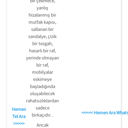
bir çekmece,
yanlış
hizalanmış bir
mutfak kapısı,
sallanan bir
sandalye, çizik
bir tezgah,
hasarlı bir raf,
yerinde olmayan
bir raf,
mobilyalar
eskimeye
başladığında
oluşabilecek
rahatsızlıklardan
sadece
Hemen
<<<<< Hemen Ara What
birkaçıdır. .
Tel Ara
>>>>>
Ancak