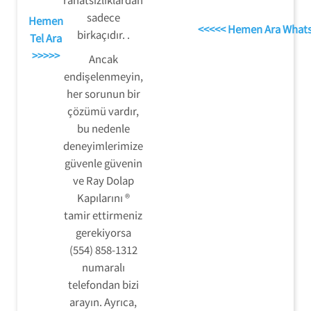
sadece
Hemen
<<<<< Hemen Ara What
birkaçıdır. .
Tel Ara
>>>>>
Ancak
endişelenmeyin,
her sorunun bir
çözümü vardır,
bu nedenle
deneyimlerimize
güvenle güvenin
ve Ray Dolap
Kapılarını ®
tamir ettirmeniz
gerekiyorsa
(554) 858-1312
numaralı
telefondan bizi
arayın. Ayrıca,