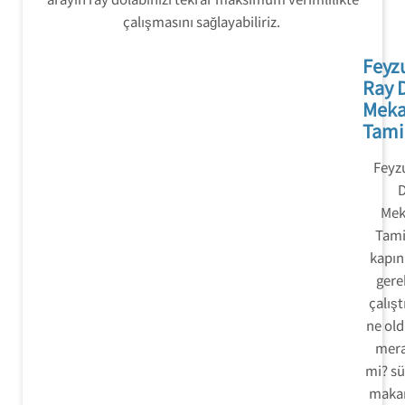
çalışmasını sağlayabiliriz.
Feyz
Ray 
Mek
Tami
Feyz
D
Mek
Tami
kapın
gerek
çalışt
ne ol
mera
mi? sü
makar