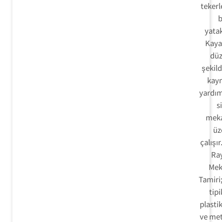
tekerl
b
yatak
Kayar
düz
şekild
kay
yardım
s
meka
üz
çalışır
Ra
Mek
Tamiri
tipi
plastik
ve met