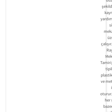
şekild
kay
yardım
s
meka
üz
çalışır
Ra
Mek
Tamiri
tipi
plastik
ve met
oturur
her 
baze