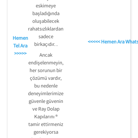
eskimeye
başladığında
oluşabilecek
rahatsızlıklardan
sadece
Hemen
<<<<< Hemen Ara What
birkaçıdır. .
Tel Ara
>>>>>
Ancak
endişelenmeyin,
her sorunun bir
çözümü vardır,
bu nedenle
deneyimlerimize
güvenle güvenin
ve Ray Dolap
Kapılarını ®
tamir ettirmeniz
gerekiyorsa