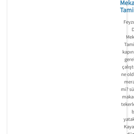
Mek
Tami
Feyz
D
Mek
Tami
kapın
gerek
çalışt
ne ol
mera
mi? sü
makar
tekerl
b
yatak
Kayar
düz