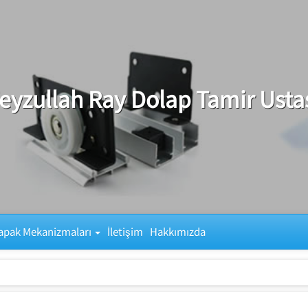
eyzullah Ray Dolap Tamir Usta
apak Mekanizmaları
İletişim
Hakkımızda