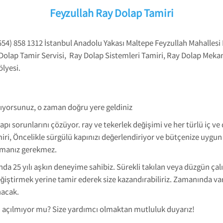
Feyzullah Ray Dolap Tamiri
554) 858 1312 İstanbul Anadolu Yakası Maltepe Feyzullah Mahallesi
 Dolap Tamir Servisi, Ray Dolap Sistemleri Tamiri, Ray Dolap Meka
lyesi.
 arıyorsunuz, o zaman doğru yere geldiniz
kapı sorunlarını çözüyor. ray ve tekerlek değişimi ve her türlü iç v
i, Öncelikle sürgülü kapınızı değerlendiriyor ve bütçenize uygun
pmanız gerekmez.
da 25 yılı aşkın deneyime sahibiz. Sürekli takılan veya düzgün çal
eğiştirmek yerine tamir ederek size kazandırabiliriz. Zamanında var
anacak.
 açılmıyor mu? Size yardımcı olmaktan mutluluk duyarız!