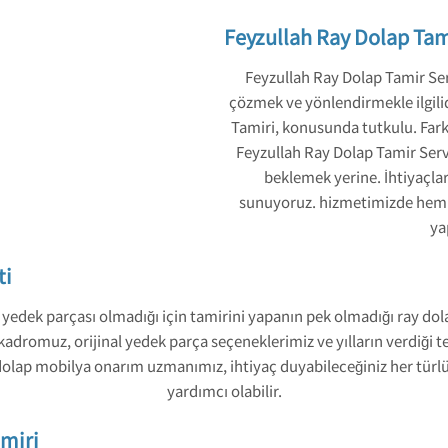
Feyzullah Ray Dolap Tam
Feyzullah Ray Dolap Tamir Ser
çözmek ve yönlendirmekle ilgilid
Tamiri, konusunda tutkulu. Fark
Feyzullah Ray Dolap Tamir Servi
beklemek yerine. İhtiyaçl
sunuyoruz. hizmetimizde hem de
ya
ti
yedek parçası olmadığı için tamirini yapanın pek olmadığı ray dola
dromuz, orijinal yedek parça seçeneklerimiz ve yılların verdiği t
y dolap mobilya onarım uzmanımız, ihtiyaç duyabileceğiniz her tü
yardımcı olabilir.
amiri