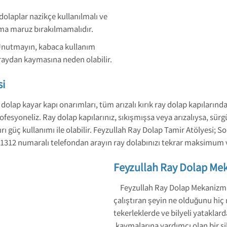
dolaplar nazikçe kullanılmalı ve
ıma maruz bırakılmamalıdır.
 Unutmayın, kabaca kullanım
raydan kaymasına neden olabilir.
si
 dolap kayar kapı onarımları, tüm arızalı kırık ray dolap kapıları
yoneliz. Ray dolap kapılarınız, sıkışmışsa veya arızalıysa, sürgülü
 güç kullanımı ile olabilir. Feyzullah Ray Dolap Tamir Atölyesi; Sor
 858 1312 numaralı telefondan arayın ray dolabınızı tekrar maksimum v
Feyzullah Ray Dolap Me
Feyzullah Ray Dolap Mekanizma 
çalıştıran şeyin ne olduğunu hiç
tekerleklerde ve bilyeli yataklarda
kaymalarına yardımcı olan bir si