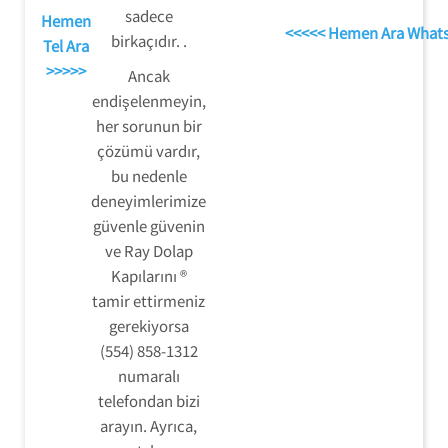
sadece
Hemen
<<<<< Hemen Ara What
birkaçıdır. .
Tel Ara
>>>>>
Ancak
endişelenmeyin,
her sorunun bir
çözümü vardır,
bu nedenle
deneyimlerimize
güvenle güvenin
ve Ray Dolap
Kapılarını ®
tamir ettirmeniz
gerekiyorsa
(554) 858-1312
numaralı
telefondan bizi
arayın. Ayrıca,